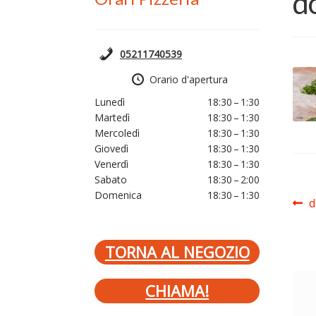
d
05211740539
Orario d'apertura
Lunedì
18:30 – 1:30
Martedì
18:30 – 1:30
Mercoledì
18:30 – 1:30
Giovedì
18:30 – 1:30
Venerdì
18:30 – 1:30
Sabato
18:30 – 2:00
Domenica
18:30 – 1:30
Na
A
d
p
ar
TORNA AL NEGOZIO
CHIAMA!