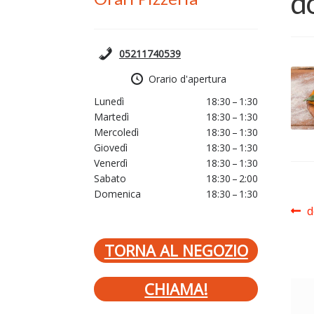
d
05211740539
Orario d'apertura
Lunedì
18:30 – 1:30
Martedì
18:30 – 1:30
Mercoledì
18:30 – 1:30
Giovedì
18:30 – 1:30
Venerdì
18:30 – 1:30
Sabato
18:30 – 2:00
Domenica
18:30 – 1:30
Na
A
d
p
ar
TORNA AL NEGOZIO
CHIAMA!